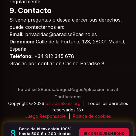
regularmente.
9. Contacto
Si tiene preguntas o desea ejercer sus derechos,
puede contactarnos en:
Email:
privacidad@paradise8casino.es
Dirección:
Calle de la Fortuna, 123, 28001 Madrid,
España
Teléfono:
+34 912 345 678
Gracias por confiar en Casino Paradise 8.
Paradise 8
Bonos
Juegos
Pagos
Aplicación móvil
Contáctanos
Copyright © 2026
paradise8-es.org
|
Todos los derechos
reservados 18+
Juego Responsable
|
Política de cookies
Bono de bienvenida 100%
hasta 500 € + 200 tiradas
🎁 CONSIGUE UN BONO